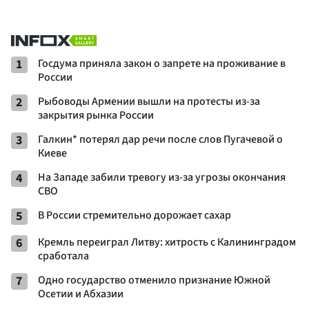
1
Госдума приняла закон о запрете на проживание в
России
2
Рыбоводы Армении вышли на протесты из-за
закрытия рынка России
3
Галкин* потерял дар речи после слов Пугачевой о
Киеве
4
На Западе забили тревогу из-за угрозы окончания
СВО
5
В России стремительно дорожает сахар
6
Кремль переиграл Литву: хитрость с Калининградом
сработала
7
Одно государство отменило признание Южной
Осетии и Абхазии