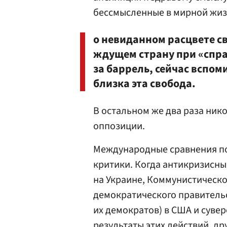
бессмысленные в мирной жиз
о невиданном расцвете св
ждущем страну при «спра
за баррель, сейчас вспом
близка эта свобода.
В остальном же два раза нико
оппозиции.
Международные сравнения по
критики. Когда антикризисн
на Украине, Коммунистическо
демократического правитель
их демократов) в США и сувер
результаты этих действий, др