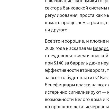
накачивание экономики госре
сектора банковской системы
регулирования, проста как мы
ломать проще, чем строить, н
ни другого.
Все это и хорошие, и плохие 
2008 года к эскападам
Владис
с неудовольствием и опаской
при $140 за баррель даже не
эффективности втридорога, то
за все это будет платить? Как
бенефициары власти на всех 
истерично сигнализируют — 
возможности Белого дома и К
до прошлого лета, исчерпаны