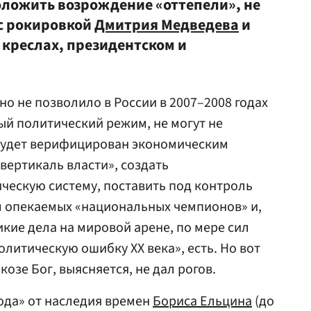
оложить возрождение «оттепели», не
с рокировкой
Дмитрия Медведева
и
х креслах, президентском и
о не позволило в России в 2007–2008 годах
ый политический режим, не могут не
 будет верифицирован экономическим
вертикаль власти», создать
ческую систему, поставить под контроль
м опекаемых «национальных чемпионов» и,
икие дела на мировой арене, по мере сил
литическую ошибку XX века», есть. Но вот
козе Бог, выясняется, не дал рогов.
ода» от наследия времен
Бориса Ельцина
(до