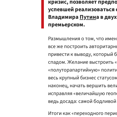
кризис, позволяет предп
успевшей реализоваться 
Владимира
Путин
а в дву
премьерском.
Размышления о том, что именн
все же построить авторитарн
привести к выводу, который
спадом. Желание выстроить «
«полуторапартийную» полити
весь крупный бизнес статусо
наконец, начать вершить вел
исправляя «величайшую геопо
ведь досада: самой бодливой 
Итоги как «переходного пери