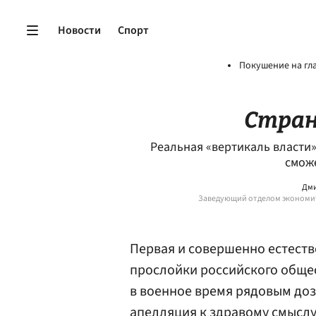
Новости
Спорт
Покушение на гл
Стран
Реальная «вертикаль власти»
сможе
Дми
Заведующий отделом экономич
Первая и совершенно естеств
прослойки российского общес
в военное время рядовым до
апелляция к здравому смыслу