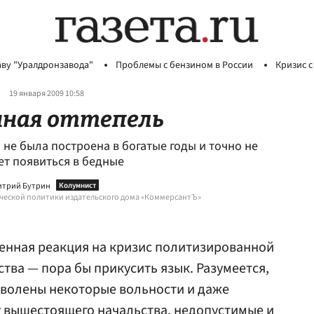
аву "Уралдронзавода"
Проблемы с бензином в России
Кризис с
19 января 2009 10:58
ная оттепель
 не была построена в богатые годы и точно не
т появиться в бедные
трий Бутрин
еской политики издательского дома «КоммерсантЪ»
енная реакция на кризис политизированной
тва — пора бы прикусить язык. Разумеется,
зволены некоторые вольности и даже
 вышестоящего начальства, недопустимые и