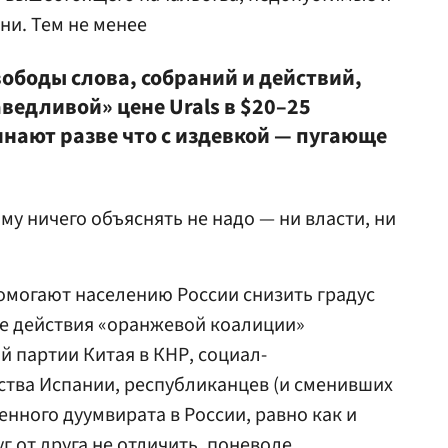
ни. Тем не менее
ободы слова, собраний и действий,
ведливой» цене Urals в $20–25
инают разве что с издевкой — пугающе
му ничего объяснять не надо — ни власти, ни
могают населению России снизить градус
ые действия «оранжевой коалиции»
й партии Китая в КНР, социал-
ства Испании, республиканцев (и сменивших
енного дуумвирата в России, равно как и
уг от друга не отличить, поневоле