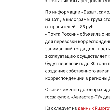
«Почта» якобы арендовала у 
По информации «Базы», само
на 15%, а килограмм груза сто
отправителей – 86 руб.
«
Почта России
» объявила о н
для перевозки корреспонденц
занимавший тогда должность
эксплуатацию осуществляет «
будут перевозить до 30 тонн п
создание собственного авиап
корреспонденции в регионы Д
О каких именно договорах иде
госзакупок, «Авиастар-ТУ» да
Как следует из
данных Rusprof