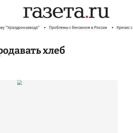
аву "Уралдронзавода"
Проблемы с бензином в России
Кризис с
родавать хлеб