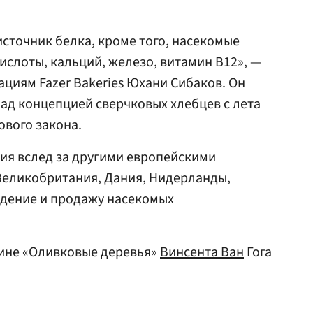
источник белка, кроме того, насекомые
слоты, кальций, железо, витамин В12», —
ациям Fazer Bakeries Юхани Сибаков. Он
над концепцией сверчковых хлебцев с лета
ового закона.
дия вслед за другими европейскими
 Великобритания, Дания, Нидерланды,
дение и продажу насекомых
тине «Оливковые деревья»
Винсента Ван
Гога