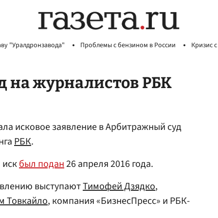
аву "Уралдронзавода"
Проблемы с бензином в России
Кризис с
уд на журналистов РБК
ла исковое заявление в Арбитражный суд
нга
РБК
.
, иск
был подан
26 апреля 2016 года.
явлению выступают
Тимофей Дзядко
,
м Товкайло
, компания «БизнесПресс» и РБК-