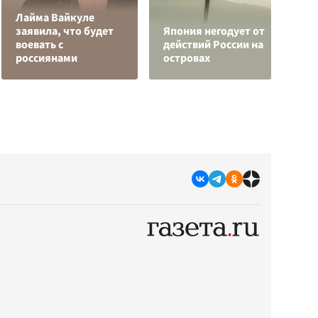
Лайма Вайкуле
заявила, что будет
Япония негодует от
Р
воевать с
действий России на
з
россиянами
островах
с