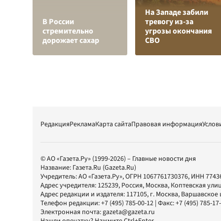
На Западе забили
В России
тревогу из-за
стремительно
угрозы окончания
дорожает сахар
СВО
Редакция
Реклама
Карта сайта
Правовая информация
Услов
© АО «Газета.Ру» (1999-2026) – Главные новости дня
Название:
Газета.Ru
(Gazeta.Ru)
Учредитель:
АО «Газета.Ру»
, ОГРН 1067761730376, ИНН 7743
Адрес учредителя: 125239, Россия, Москва, Коптевская улиц
Адрес редакции и издателя:
117105
, г.
Москва
,
Варшавское шо
Телефон редакции:
+7 (495) 785-00-12
| Факс:
+7 (495) 785-17
Электронная почта:
gazeta@gazeta.ru