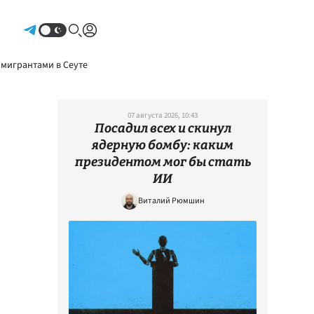
Авторизоваться
 мигрантами в Сеуте
07 августа 2026, 10:43
Посадил всех и скинул
ядерную бомбу: каким
президентом мог бы стать
ИИ
Виталий Рюмшин