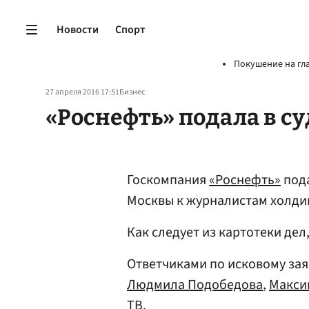
Новости
Спорт
Покушение на гл
27 апреля 2016 17:51
Бизнес
«Роснефть» подала в с
Госкомпания
«Роснефть»
пода
Москвы к журналистам холди
Как следует из картотеки дел
Ответчиками по исковому за
Людмила Подобедова
,
Макси
ТВ.