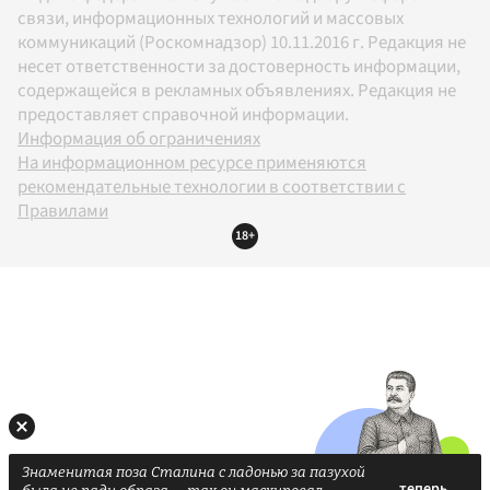
связи, информационных технологий и массовых
коммуникаций (Роскомнадзор) 10.11.2016 г. Редакция не
несет ответственности за достоверность информации,
содержащейся в рекламных объявлениях. Редакция не
предоставляет справочной информации.
Информация об ограничениях
На информационном ресурсе применяются
рекомендательные технологии в соответствии с
Правилами
18+
Знаменитая поза Сталина с ладонью за пазухой