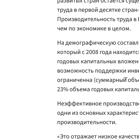
развитых стран остается су
труда в первой десятке стран-
Производительность труда в 
чем по экономике в целом.
На демографическую составл
который с 2008 года находит
годовых капитальных вложени
возможность поддержки инве
ограниченна (суммарный̆ объ
23% объема годовых капитал
Неэффективное производство
одни из основных характерис
производительности.
«Это отражает низкое качест