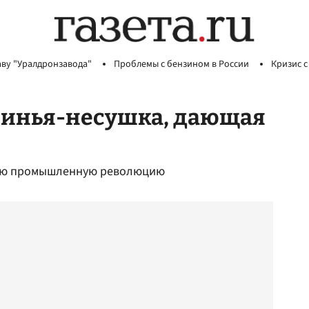
аву "Уралдронзавода"
Проблемы с бензином в России
Кризис с
свинья-несушка, дающая
тую промышленную революцию