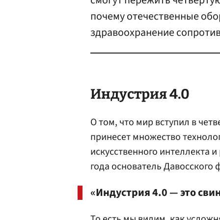
смогут пережить четверту
почему отечественные об
здравоохранение сопротив
Индустрия 4.0
О том, что мир вступил в ч
принесет множество технолог
искусственного интеллекта и
года основатель Давосского
«Индустрия 4.0 — это св
То есть мы видим, как услож