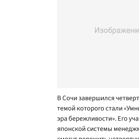
В Сочи завершился четвер
темой которого стали «Ум
эра бережливости». Его уч
японской системы менеджм