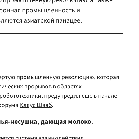
ю промышленную революцию, а также
оронная промышленность и
ляются азиатской панацее.
етвертую промышленную революцию, которая
ических прорывов в областях
 робототехники, предупредил еще в начале
 форума
Клаус Шваб
.
инья-несушка, дающая молоко.
няется система взаимодействия