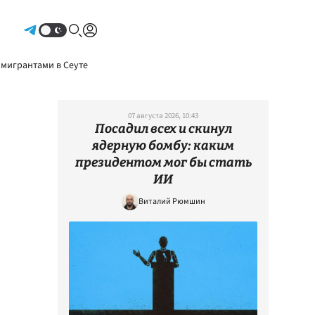
Авторизоваться
 мигрантами в Сеуте
07 августа 2026, 10:43
Посадил всех и скинул
ядерную бомбу: каким
президентом мог бы стать
ИИ
Виталий Рюмшин