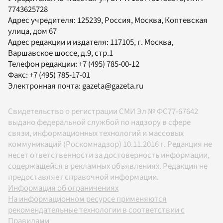
7743625728
Адрес учредителя: 125239, Россия, Москва, Коптевская
улица, дом 67
Адрес редакции и издателя:
117105
, г.
Москва
,
Варшавское шоссе, д.9, стр.1
Телефон редакции:
+7 (495) 785-00-12
Факс:
+7 (495) 785-17-01
Электронная почта:
gazeta@gazeta.ru
Свидетельство о регистрации СМИ Эл № ФС77-67642
выдано федеральной службой по надзору в сфере
связи, информационных технологий и массовых
коммуникаций (Роскомнадзор) 10.11.2016 г. Редакция не
несет ответственности за достоверность информации,
содержащейся в рекламных объявлениях. Редакция не
предоставляет справочной информации.
Информация об ограничениях
На информационном ресурсе применяются
рекомендательные технологии в соответствии с
Правилами