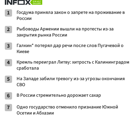
1
Госдума приняла закон о запрете на проживание в
России
2
Рыбоводы Армении вышли на протесты из-за
закрытия рынка России
3
Галкин* потерял дар речи после слов Пугачевой о
Киеве
4
Кремль переиграл Литву: хитрость с Калининградом
сработала
5
На Западе забили тревогу из-за угрозы окончания
СВО
6
В России стремительно дорожает сахар
7
Одно государство отменило признание Южной
Осетии и Абхазии