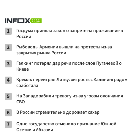
1
Госдума приняла закон о запрете на проживание в
России
2
Рыбоводы Армении вышли на протесты из-за
закрытия рынка России
3
Галкин* потерял дар речи после слов Пугачевой о
Киеве
4
Кремль переиграл Литву: хитрость с Калининградом
сработала
5
На Западе забили тревогу из-за угрозы окончания
СВО
6
В России стремительно дорожает сахар
7
Одно государство отменило признание Южной
Осетии и Абхазии