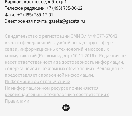
Варшавское шоссе, д.9, стр.1
Телефон редакции:
+7 (495) 785-00-12
Факс:
+7 (495) 785-17-01
Электронная почта:
gazeta@gazeta.ru
Свидетельство о регистрации СМИ Эл № ФС77-67642
выдано федеральной службой по надзору в сфере
связи, информационных технологий и массовых
коммуникаций (Роскомнадзор) 10.11.2016 г. Редакция не
несет ответственности за достоверность информации,
содержащейся в рекламных объявлениях. Редакция не
предоставляет справочной информации.
Информация об ограничениях
На информационном ресурсе применяются
рекомендательные технологии в соответствии с
Правилами
18+