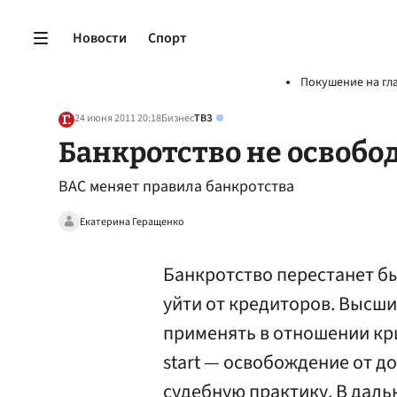
Новости
Спорт
Покушение на гл
24 июня 2011 20:18
Бизнес
ТВЗ
Банкротство не освобод
ВАС меняет правила банкротства
Екатерина Геращенко
Банкротство перестанет б
уйти от кредиторов. Высш
применять в отношении кр
start — освобождение от д
судебную практику. В дал