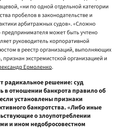
цевой, «ни по одной отдельной категории
ства пробелов в законодательстве и
актики арбитражных судов». «Сложно
о предпринимателя может быть учтено
вляет руководитель корпоративной
юстом в реестр организаций, выполняющих
, признан экстремистской организацией и
лександр Ермоленко
.
т радикальное решение: суд
ь в отношении банкрота правило об
 если установлены признаки
тивного банкротства. «Либо иные
льствующие о злоупотреблении
ми и ином недобросовестном