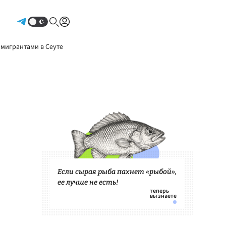
Авторизоваться
 мигрантами в Сеуте
Если сырая рыба пахнет «рыбой»,
ее лучше не есть!