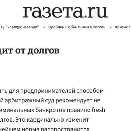
аву "Уралдронзавода"
Проблемы с бензином в России
Кризис с
ит от долгов
ыть для предпринимателей способом
ий арбитражный суд рекомендует не
иминальных банкротов правило fresh
олгов. Это кардинально изменит
ьнейшем норма распространится