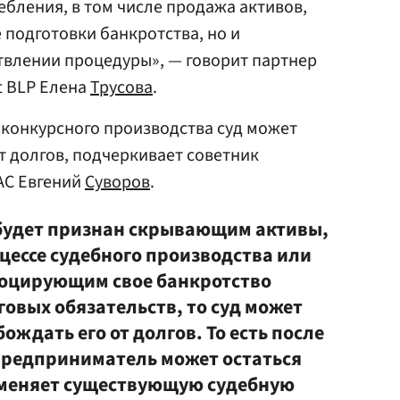
бления, в том числе продажа активов,
е подготовки банкротства, но и
твлении процедуры», — говорит партнер
t BLP Елена
Трусова
.
 конкурсного производства суд может
т долгов, подчеркивает советник
АС Евгений
Суворов
.
будет признан скрывающим активы,
ессе судебного производства или
воцирующим свое банкротство
овых обязательств, то суд может
ождать его от долгов. То есть после
предприниматель может остаться
 меняет существующую судебную