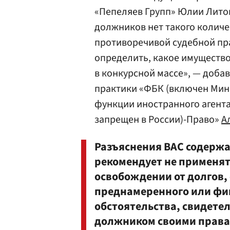
«Пепеляев Групп» Юлии Литов
должников нет такого количе
противоречивой судебной пр
определить, какое имуществ
в конкурсной массе», — доба
практики «ФБК (включен Мин
функции иностранного агента
запрещен в России)-Право»
А
Разъяснения ВАС содержа
рекомендует не применят
освобождении от долгов,
преднамеренного или фик
обстоятельства, свидете
должником своими права