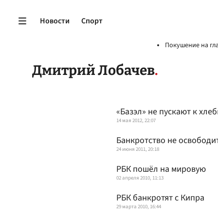
Новости
Спорт
Покушение на гл
Дмитрий Лобачев
«Базэл» не пускают к хле
14 мая 2012, 22:07
Банкротство не освободи
24 июня 2011, 20:18
РБК пошёл на мировую
02 апреля 2010, 11:13
РБК банкротят с Кипра
29 марта 2010, 16:44