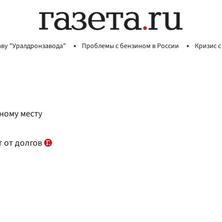
аву "Уралдронзавода"
Проблемы с бензином в России
Кризис с
бному месту
т от долгов