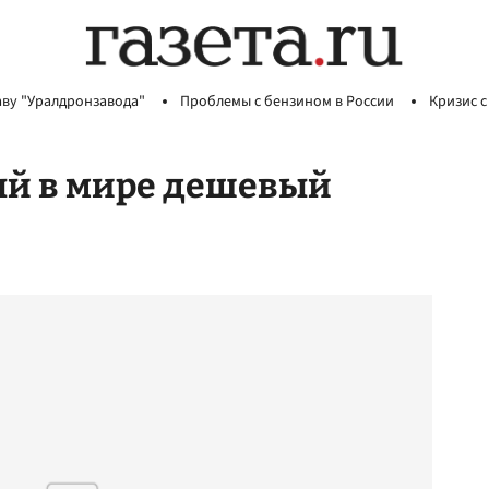
аву "Уралдронзавода"
Проблемы с бензином в России
Кризис с
ый в мире дешевый