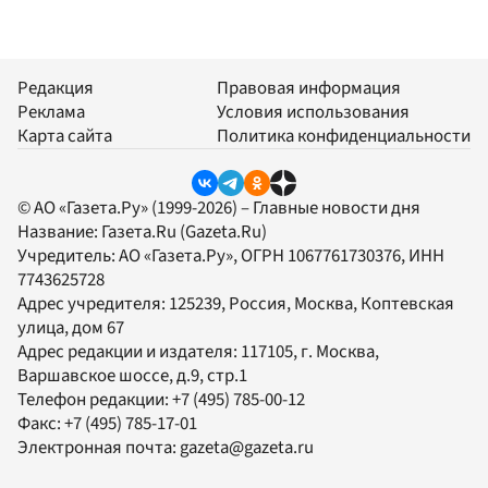
Редакция
Правовая информация
Реклама
Условия использования
Карта сайта
Политика конфиденциальности
© АО «Газета.Ру» (1999-2026) – Главные новости дня
Название:
Газета.Ru
(Gazeta.Ru)
Учредитель:
АО «Газета.Ру»
, ОГРН 1067761730376, ИНН
7743625728
Адрес учредителя: 125239, Россия, Москва, Коптевская
улица, дом 67
Адрес редакции и издателя:
117105
, г.
Москва
,
Варшавское шоссе, д.9, стр.1
Телефон редакции:
+7 (495) 785-00-12
Факс:
+7 (495) 785-17-01
Электронная почта:
gazeta@gazeta.ru