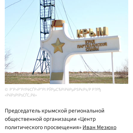
Р’Р»Р°РґРёСЃР»Р°РІ РЎРµСЂРіРёРµРЅРєРѕ/Р Р?Рђ
«РќРѕРІРѕСЃС‚Рё»
Председатель крымской региональной
общественной организации «Центр
политического просвещения»
Иван Мезюхо