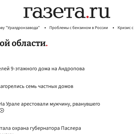
аву "Уралдронзавода"
Проблемы с бензином в России
Кризис с
ой области
елей 9-этажного дома на Андропова
загорелись семь частных домов
 На Урале арестовали мужчину, рванувшего
отала охрана губернатора Паслера