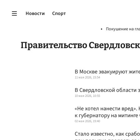
Новости
Спорт
Покушение на гл
Правительство Свердловск
В Москве эвакуируют жит
11 мая 2026, 15:54
В Свердловской области 
10 мая 2026, 10:55
«Не хотел нанести вред».
к губернатору на митинге
02 мая 2026, 19:40
Стало известно, как сраб