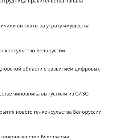
сотрудница правительства напала
личили выплаты за утрату имущества
генконсульство Белоруссии
ловской области с развитием цифровых
стве чиновника выпустили из СИЗО
рытия нового генконсульства Белоруссии
 генконсульство Белоруссии