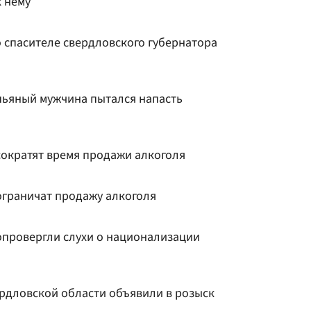
к нему
 спасителе свердловского губернатора
пьяный мужчина пытался напасть
сократят время продажи алкоголя
ограничат продажу алкоголя
опровергли слухи о национализации
рдловской области объявили в розыск