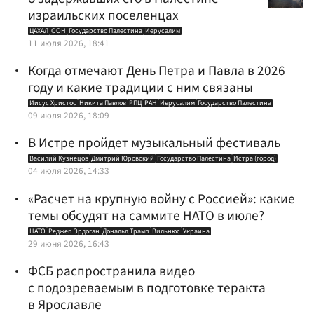
израильских поселенцах
ЦАХАЛ
ООН
Государство Палестина
Иерусалим
11 июля 2026, 18:41
Когда отмечают День Петра и Павла в 2026
году и какие традиции с ним связаны
Иисус Христос
Никита Павлов
РПЦ
РАН
Иерусалим
Государство Палестина
09 июля 2026, 18:09
В Истре пройдет музыкальный фестиваль
Василий Кузнецов
Дмитрий Юровский
Государство Палестина
Истра (город)
04 июля 2026, 14:33
«Расчет на крупную войну с Россией»: какие
темы обсудят на саммите НАТО в июле?
НАТО
Реджеп Эрдоган
Дональд Трамп
Вильнюс
Украина
29 июня 2026, 16:43
ФСБ распространила видео
с подозреваемым в подготовке теракта
в Ярославле