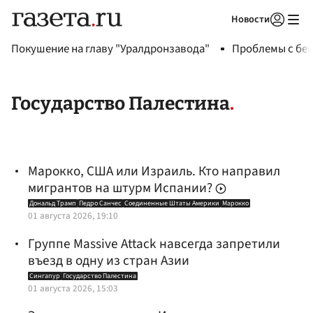
Новости
Авторизоваться
Покушение на главу "Уралдронзавода"
Проблемы с бен
Государство Палестина
Марокко, США или Израиль. Кто направил
мигрантов на штурм Испании?
Дональд Трамп
Педро Санчес
Соединенные Штаты Америки
Марокко
01 августа 2026, 19:10
Группе Massive Attack навсегда запретили
въезд в одну из стран Азии
Сингапур
Государство Палестина
01 августа 2026, 15:03