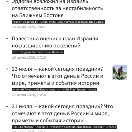
Эрдоган возложил на Израиль
ответственность за нестабильность
на Ближнем Востоке
Реджеп Эрдоган
Биньямин Нетаньяху
Государство Палестина
Ливан
29 июля 2026, 20:42
Палестина оценила план Израиля
по расширению поселений
ООН
Государство Палестина
Израиль
29 июля 2026, 17:15
23 июля — какой сегодня праздник?
Что отмечают в этот день в России и
мире, приметы и события истории
Антоний Печерский
Иисус Христос
ФСИН
Ford
Греция
Милан
22 июля 2026, 23:56
21 июля — какой сегодня праздник? Что
отмечают в этот день в России и мире,
приметы и события истории
Нани Брегвадзе
Кристина Орбакайте
Соединенные Штаты Америки
Бельгия