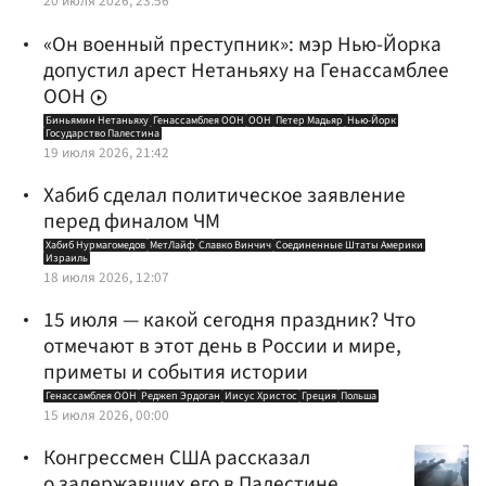
20 июля 2026, 23:56
«Он военный преступник»: мэр Нью-Йорка
допустил арест Нетаньяху на Генассамблее
ООН
Биньямин Нетаньяху
Генассамблея ООН
ООН
Петер Мадьяр
Нью-Йорк
Государство Палестина
19 июля 2026, 21:42
Хабиб сделал политическое заявление
перед финалом ЧМ
Хабиб Нурмагомедов
МетЛайф
Славко Винчич
Соединенные Штаты Америки
Израиль
18 июля 2026, 12:07
15 июля — какой сегодня праздник? Что
отмечают в этот день в России и мире,
приметы и события истории
Генассамблея ООН
Реджеп Эрдоган
Иисус Христос
Греция
Польша
15 июля 2026, 00:00
Конгрессмен США рассказал
о задержавших его в Палестине