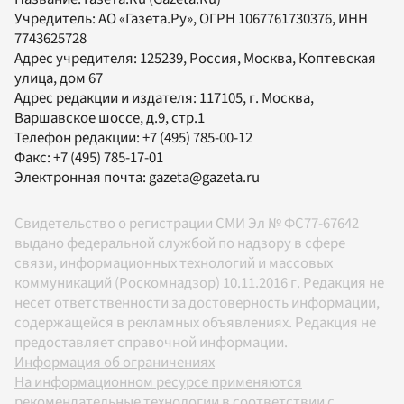
Учредитель:
АО «Газета.Ру»
, ОГРН 1067761730376, ИНН
7743625728
Адрес учредителя: 125239, Россия, Москва, Коптевская
улица, дом 67
Адрес редакции и издателя:
117105
, г.
Москва
,
Варшавское шоссе, д.9, стр.1
Телефон редакции:
+7 (495) 785-00-12
Факс:
+7 (495) 785-17-01
Электронная почта:
gazeta@gazeta.ru
Свидетельство о регистрации СМИ Эл № ФС77-67642
выдано федеральной службой по надзору в сфере
связи, информационных технологий и массовых
коммуникаций (Роскомнадзор) 10.11.2016 г. Редакция не
несет ответственности за достоверность информации,
содержащейся в рекламных объявлениях. Редакция не
предоставляет справочной информации.
Информация об ограничениях
На информационном ресурсе применяются
рекомендательные технологии в соответствии с