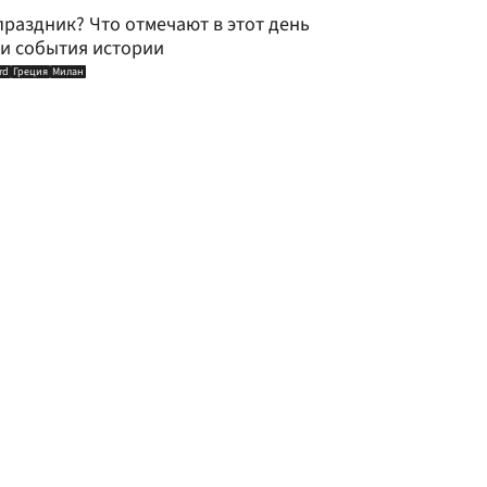
праздник? Что отмечают в этот день
 и события истории
rd
Греция
Милан