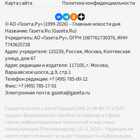
Карта сайта
Политика конфиденциальности
© АО «Газета.Ру» (1999-2026) – Главные новости дня
Название:
Газета.Ru
(Gazeta.Ru)
Учредитель:
АО «Газета.Ру»
, ОГРН 1067761730376, ИНН
7743625728
Адрес учредителя: 125239, Россия, Москва, Коптевская
улица, дом 67
Адрес редакции и издателя:
117105
, г.
Москва
,
Варшавское шоссе, д.9, стр.1
Телефон редакции:
+7 (495) 785-00-12
Факс:
+7 (495) 785-17-01
Электронная почта:
gazeta@gazeta.ru
Свидетельство о регистрации СМИ Эл № ФС77-67642
выдано федеральной службой по надзору в сфере
связи, информационных технологий и массовых
коммуникаций (Роскомнадзор) 10.11.2016 г. Редакция не
несет ответственности за достоверность информации,