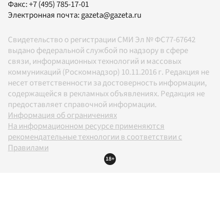
Факс:
+7 (495) 785-17-01
Электронная почта:
gazeta@gazeta.ru
Свидетельство о регистрации СМИ Эл № ФС77-67642
выдано федеральной службой по надзору в сфере
связи, информационных технологий и массовых
коммуникаций (Роскомнадзор) 10.11.2016 г. Редакция не
несет ответственности за достоверность информации,
содержащейся в рекламных объявлениях. Редакция не
предоставляет справочной информации.
Информация об ограничениях
На информационном ресурсе применяются
рекомендательные технологии в соответствии с
Правилами
18+