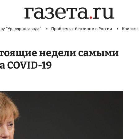
аву "Уралдронзавода"
Проблемы с бензином в России
Кризис с
стоящие недели самыми
а COVID-19