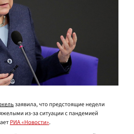
ркель
заявила, что предстоящие недели
тяжелыми из-за ситуации с пандемией
щает
РИА «Новости»
.