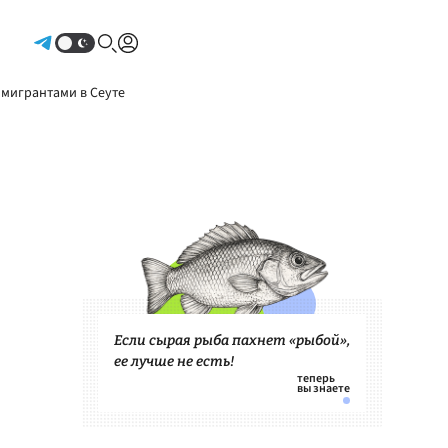
Авторизоваться
 мигрантами в Сеуте
Если сырая рыба пахнет «рыбой»,
ее лучше не есть!