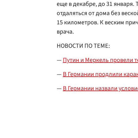
еще в декабре, до 31 января.
отдаляться от дома без веск
15 километров. К веским при
врача.
НОВОСТИ ПО ТЕМЕ:
—
Путин и Меркель провели 
—
В Германии продлили каран
—
В Германии назвали услови