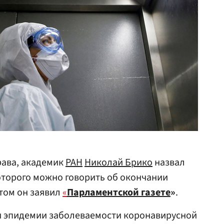
ава, академик
РАН
Николай Брико
назвал
оторого можно говорить об окончании
том он заявил
«
Парламентской газете
»
.
ии эпидемии заболеваемости коронавирусной