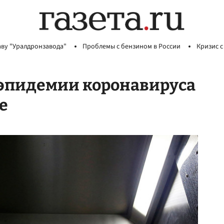
аву "Уралдронзавода"
Проблемы с бензином в России
Кризис с
 эпидемии коронавируса
е