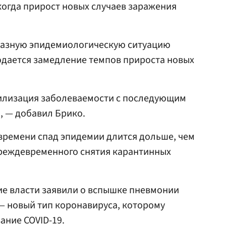
огда прирост новых случаев заражения
 разную эпидемиологическую ситуацию
юдается замедление темпов прироста новых
илизация заболеваемости с последующим
, — добавил Брико.
 времени спад эпидемии длится дольше, чем
 преждевременного снятия карантинных
кие власти заявили о вспышке пневмонии
 — новый тип коронавируса, которому
ание COVID-19.