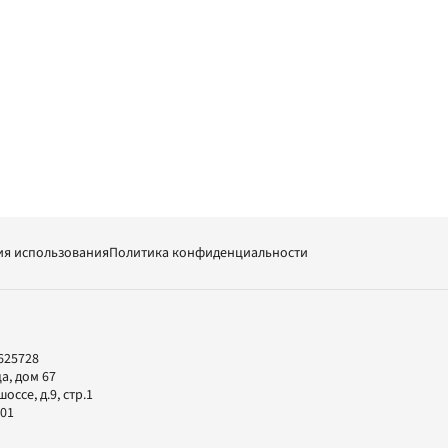
ия использования
Политика конфиденциальности
625728
а, дом 67
ссе, д.9, стр.1
-01