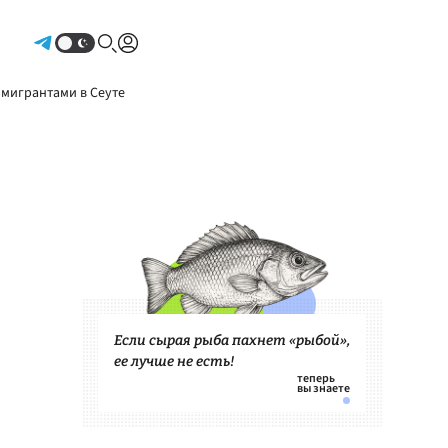
Авторизоваться
 мигрантами в Сеуте
Если сырая рыба пахнет «рыбой»,
ее лучше не есть!