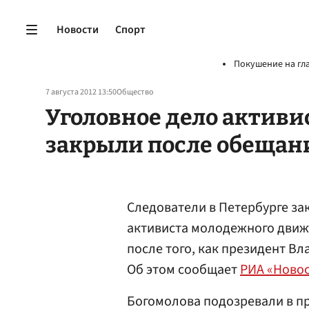
Новости
Спорт
Покушение на гл
7 августа 2012 13:50
Общество
Уголовное дело активи
закрыли после обещан
Следователи в Петербурге за
активиста молодежного дви
после того, как президент В
Об этом сообщает
РИА «Ново
Богомолова подозревали в п