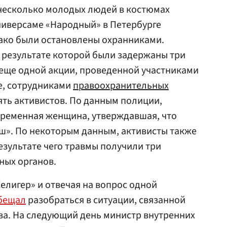
 несколько молодых людей в костюмах
ниверсаме «Народный» в Петербурге
ако были остановлены охранниками.
 результате которой были задержаны три
 еще одной акции, проведенной участниками
е, сотрудниками
правоохранительных
ть активистов. По данным полиции,
еременная женщина, утверждавшая, что
ш». По некоторым данным, активисты также
езультате чего травмы получили три
ных органов.
елигер» и отвечая на вопрос одной
бещал
разобраться в ситуации, связанной
ва. На следующий день министр внутренних