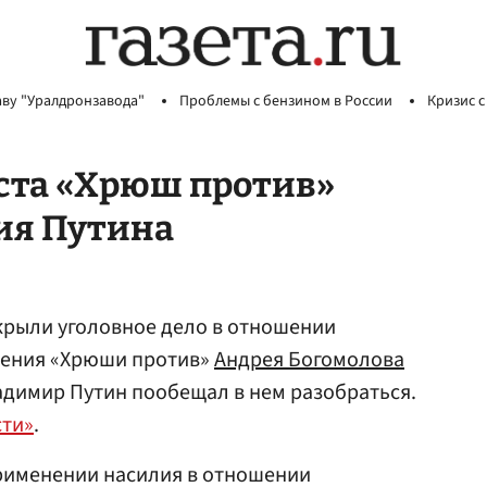
аву "Уралдронзавода"
Проблемы с бензином в России
Кризис с
ста «Хрюш против»
ия Путина
крыли уголовное дело в отношении
жения «Хрюши против»
Андрея Богомолова
ладимир Путин пообещал в нем разобраться.
сти»
.
рименении насилия в отношении