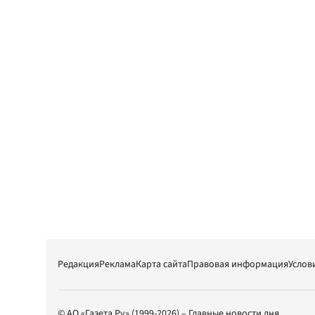
Редакция
Реклама
Карта сайта
Правовая информация
Услов
© АО «Газета.Ру» (1999-2026) – Главные новости дня