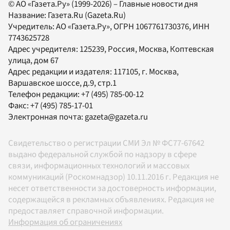
© АО «Газета.Ру» (1999-2026) – Главные новости дня
Название:
Газета.Ru
(Gazeta.Ru)
Учредитель:
АО «Газета.Ру»
, ОГРН 1067761730376, ИНН
7743625728
Адрес учредителя: 125239, Россия, Москва, Коптевская
улица, дом 67
Адрес редакции и издателя:
117105
, г.
Москва
,
Варшавское шоссе, д.9, стр.1
Телефон редакции:
+7 (495) 785-00-12
Факс:
+7 (495) 785-17-01
Электронная почта:
gazeta@gazeta.ru
Свидетельство о регистрации СМИ Эл № ФС77-67642
выдано федеральной службой по надзору в сфере
связи, информационных технологий и массовых
коммуникаций (Роскомнадзор) 10.11.2016 г. Редакция не
несет ответственности за достоверность информации,
содержащейся в рекламных объявлениях. Редакция не
предоставляет справочной информации.
Информация об ограничениях