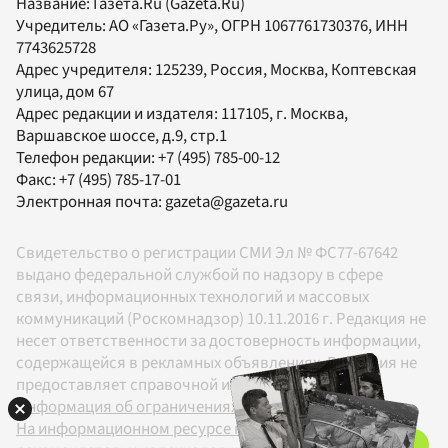
Название:
Газета.Ru
(Gazeta.Ru)
Учредитель:
АО «Газета.Ру»
, ОГРН 1067761730376, ИНН
7743625728
Адрес учредителя: 125239, Россия, Москва, Коптевская
улица, дом 67
Адрес редакции и издателя:
117105
, г.
Москва
,
Варшавское шоссе, д.9, стр.1
Телефон редакции:
+7 (495) 785-00-12
Факс:
+7 (495) 785-17-01
Электронная почта:
gazeta@gazeta.ru
Свидетельство о регистрации СМИ Эл № ФС77-67642
выдано федеральной службой по надзору в сфере
связи, информационных технологий и массовых
коммуникаций (Роскомнадзор) 10.11.2016 г. Редакция не
несет ответственности за достоверность информации,
содержащейся в рекламных объявлениях. Редакция не
предоставляет справочной информации.
Информация об ограничениях
На информационном ресурсе применяются