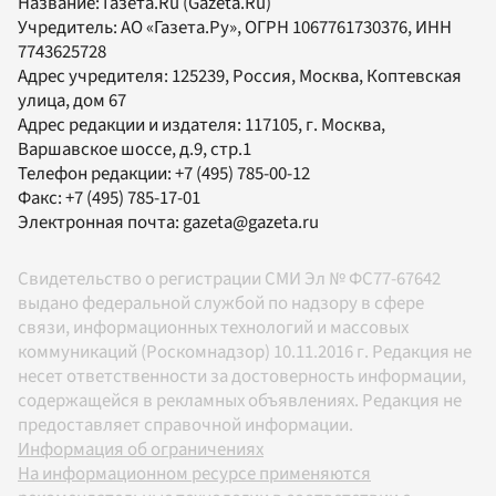
Название:
Газета.Ru
(Gazeta.Ru)
Учредитель:
АО «Газета.Ру»
, ОГРН 1067761730376, ИНН
7743625728
Адрес учредителя: 125239, Россия, Москва, Коптевская
улица, дом 67
Адрес редакции и издателя:
117105
, г.
Москва
,
Варшавское шоссе, д.9, стр.1
Телефон редакции:
+7 (495) 785-00-12
Факс:
+7 (495) 785-17-01
Электронная почта:
gazeta@gazeta.ru
Свидетельство о регистрации СМИ Эл № ФС77-67642
выдано федеральной службой по надзору в сфере
связи, информационных технологий и массовых
коммуникаций (Роскомнадзор) 10.11.2016 г. Редакция не
несет ответственности за достоверность информации,
содержащейся в рекламных объявлениях. Редакция не
предоставляет справочной информации.
Информация об ограничениях
На информационном ресурсе применяются