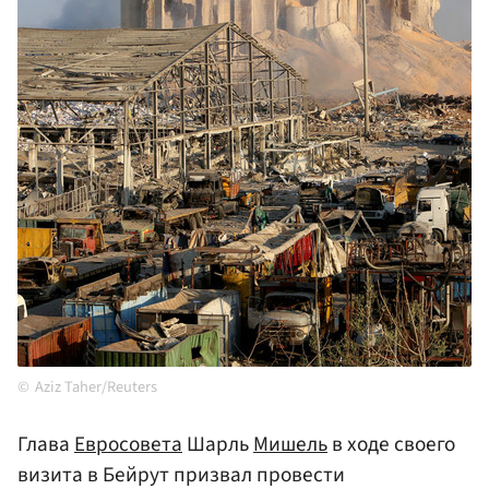
Aziz Taher/Reuters
Глава
Евросовета
Шарль
Мишель
в ходе своего
визита в Бейрут призвал провести