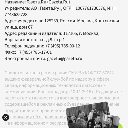
Название:
Газета.Ru
(Gazeta.Ru)
Учредитель:
АО «Газета.Ру»
, ОГРН 1067761730376, ИНН
7743625728
Адрес учредителя: 125239, Россия, Москва, Коптевская
улица, дом 67
Адрес редакции и издателя:
117105
, г.
Москва
,
Варшавское шоссе, д.9, стр.1
Телефон редакции:
+7 (495) 785-00-12
Факс:
+7 (495) 785-17-01
Электронная почта:
gazeta@gazeta.ru
Свидетельство о регистрации СМИ Эл № ФС77-67642
выдано федеральной службой по надзору в сфере
связи, информационных технологий и массовых
коммуникаций (Роскомнадзор) 10.11.2016 г. Редакция не
несет ответственности за достоверность информации,
содержащейся в рекламных объявлениях. Редакция не
предоставляет справочной информации.
Информация об ограничениях
На информационном ресурсе применяются