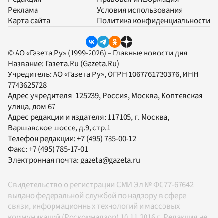
Реклама
Условия использования
Карта сайта
Политика конфиденциальности
© АО «Газета.Ру» (1999-2026) – Главные новости дня
Название:
Газета.Ru
(Gazeta.Ru)
Учредитель:
АО «Газета.Ру»
, ОГРН 1067761730376, ИНН
7743625728
Адрес учредителя: 125239, Россия, Москва, Коптевская
улица, дом 67
Адрес редакции и издателя:
117105
, г.
Москва
,
Варшавское шоссе, д.9, стр.1
Телефон редакции:
+7 (495) 785-00-12
Факс:
+7 (495) 785-17-01
Электронная почта:
gazeta@gazeta.ru
Свидетельство о регистрации СМИ Эл № ФС77-67642
выдано федеральной службой по надзору в сфере
связи, информационных технологий и массовых
коммуникаций (Роскомнадзор) 10.11.2016 г. Редакция не