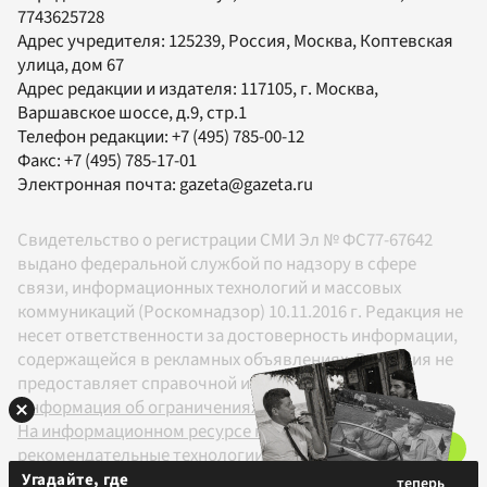
7743625728
Адрес учредителя: 125239, Россия, Москва, Коптевская
улица, дом 67
Адрес редакции и издателя:
117105
, г.
Москва
,
Варшавское шоссе, д.9, стр.1
Телефон редакции:
+7 (495) 785-00-12
Факс:
+7 (495) 785-17-01
Электронная почта:
gazeta@gazeta.ru
Свидетельство о регистрации СМИ Эл № ФС77-67642
выдано федеральной службой по надзору в сфере
связи, информационных технологий и массовых
коммуникаций (Роскомнадзор) 10.11.2016 г. Редакция не
несет ответственности за достоверность информации,
содержащейся в рекламных объявлениях. Редакция не
предоставляет справочной информации.
Информация об ограничениях
На информационном ресурсе применяются
рекомендательные технологии в соответствии с
Правилами
Угадайте, где