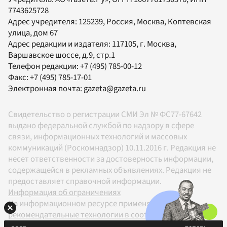
7743625728
Адрес учредителя: 125239, Россия, Москва, Коптевская
улица, дом 67
Адрес редакции и издателя:
117105
, г.
Москва
,
Варшавское шоссе, д.9, стр.1
Телефон редакции:
+7 (495) 785-00-12
Факс:
+7 (495) 785-17-01
Электронная почта:
gazeta@gazeta.ru
Свидетельство о регистрации СМИ Эл № ФС77-67642
выдано федеральной службой по надзору в сфере
связи, информационных технологий и массовых
коммуникаций (Роскомнадзор) 10.11.2016 г. Редакция не
несет ответственности за достоверность информации,
содержащейся в рекламных объявлениях. Редакция не
предоставляет справочной информации.
Информация об ограничениях
На информационном ресурсе применяются
рекомендательные технологии в соответствии с
Правилами