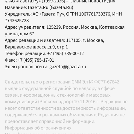
© АО «Газета.Ру» (1999-2026) – Главные новости дня
Название:
Газета.Ru
(Gazeta.Ru)
Учредитель:
АО «Газета.Ру»
, ОГРН 1067761730376, ИНН
7743625728
Адрес учредителя: 125239, Россия, Москва, Коптевская
улица, дом 67
Адрес редакции и издателя:
117105
, г.
Москва
,
Варшавское шоссе, д.9, стр.1
Телефон редакции:
+7 (495) 785-00-12
Факс:
+7 (495) 785-17-01
Электронная почта:
gazeta@gazeta.ru
Свидетельство о регистрации СМИ Эл № ФС77-67642
выдано федеральной службой по надзору в сфере
связи, информационных технологий и массовых
коммуникаций (Роскомнадзор) 10.11.2016 г. Редакция не
несет ответственности за достоверность информации,
содержащейся в рекламных объявлениях. Редакция не
предоставляет справочной информации.
Информация об ограничениях