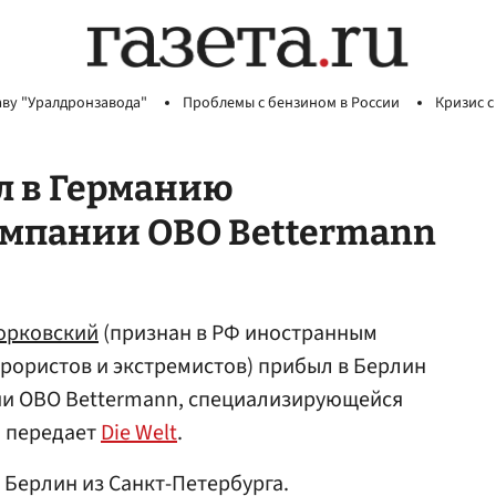
аву "Уралдронзавода"
Проблемы с бензином в России
Кризис с
л в Германию
омпании OBO Bettermann
орковский
(признан в РФ иностранным
ррористов и экстремистов) прибыл в Берлин
ии OBO Bettermann, специализирующейся
, передает
Die Welt
.
 Берлин из Санкт-Петербурга.