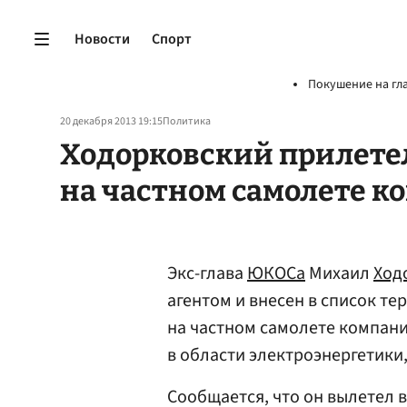
Новости
Спорт
Покушение на гл
20 декабря 2013 19:15
Политика
Ходорковский прилете
на частном самолете к
Экс-глава
ЮКОСа
Михаил
Ход
агентом и внесен в список те
на частном самолете компан
в области электроэнергетики
Сообщается, что он вылетел в