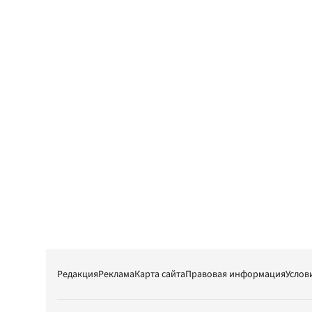
Редакция
Реклама
Карта сайта
Правовая информация
Услов