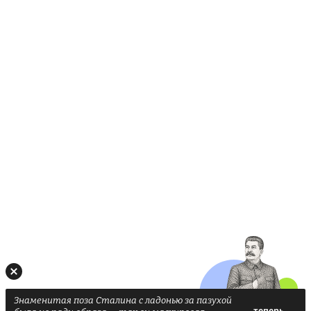
Знаменитая поза Сталина с ладонью за пазухой