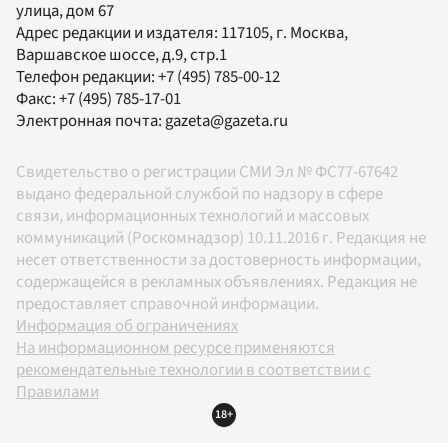
улица, дом 67
Адрес редакции и издателя:
117105
, г.
Москва
,
Варшавское шоссе, д.9, стр.1
Телефон редакции:
+7 (495) 785-00-12
Факс:
+7 (495) 785-17-01
Электронная почта:
gazeta@gazeta.ru
Свидетельство о регистрации СМИ Эл № ФС77-67642
выдано федеральной службой по надзору в сфере
связи, информационных технологий и массовых
коммуникаций (Роскомнадзор) 10.11.2016 г. Редакция не
несет ответственности за достоверность информации,
содержащейся в рекламных объявлениях. Редакция не
предоставляет справочной информации.
Информация об ограничениях
На информационном ресурсе применяются
рекомендательные технологии в соответствии с
Правилами
18+