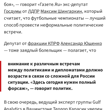
боя», — говорит «Газете.Ru» экс-депутат
Госдумы
от
ЛДПР
Максим Шингаркин
, который
считает, что футбольные чемпионаты — лучший
способ провести неформальные политические
встречи.
Депутат от
фракции КПРФ
Александр Ющенко
— тоже заядлый болельщик — полагает, что
внимание к различным встречам
между политиками и дипломатами должно
возрасти в связи со сложной для России
ситуации. «Здесь сегодня нужен полный
форсаж», — говорит политик.
В свою очередь, ведущий эксперт группы Gulf
Analytics в Вашингтоне
Теодор Карасик
уверен,