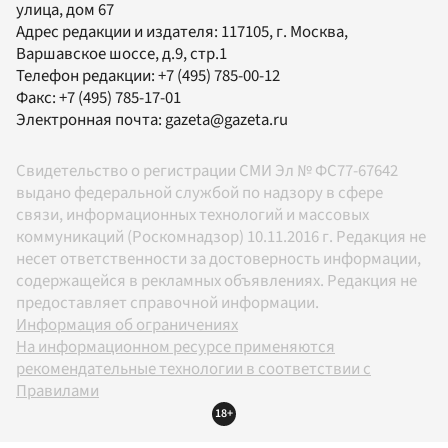
улица, дом 67
Адрес редакции и издателя:
117105
, г.
Москва
,
Варшавское шоссе, д.9, стр.1
Телефон редакции:
+7 (495) 785-00-12
Факс:
+7 (495) 785-17-01
Электронная почта:
gazeta@gazeta.ru
Свидетельство о регистрации СМИ Эл № ФС77-67642
выдано федеральной службой по надзору в сфере
связи, информационных технологий и массовых
коммуникаций (Роскомнадзор) 10.11.2016 г. Редакция не
несет ответственности за достоверность информации,
содержащейся в рекламных объявлениях. Редакция не
предоставляет справочной информации.
Информация об ограничениях
На информационном ресурсе применяются
рекомендательные технологии в соответствии с
Правилами
18+