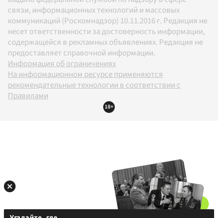
связи, информационных технологий и массовых
коммуникаций (Роскомнадзор) 10.11.2016 г. Редакция не
несет ответственности за достоверность информации,
содержащейся в рекламных объявлениях. Редакция не
предоставляет справочной информации.
Информация об ограничениях
На информационном ресурсе применяются
рекомендательные технологии в соответствии с
Правилами
18+
Угадайте, где