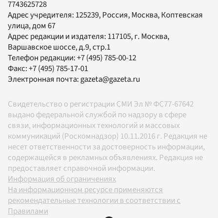
7743625728
Адрес учредителя: 125239, Россия, Москва, Коптевская
улица, дом 67
Адрес редакции и издателя:
117105
, г.
Москва
,
Варшавское шоссе, д.9, стр.1
Телефон редакции:
+7 (495) 785-00-12
Факс:
+7 (495) 785-17-01
Электронная почта:
gazeta@gazeta.ru
Свидетельство о регистрации СМИ Эл № ФС77-67642
выдано федеральной службой по надзору в сфере
связи, информационных технологий и массовых
коммуникаций (Роскомнадзор) 10.11.2016 г. Редакция не
несет ответственности за достоверность информации,
содержащейся в рекламных объявлениях. Редакция не
предоставляет справочной информации.
Информация об ограничениях
На информационном ресурсе применяются
рекомендательные технологии в соответствии с
Правилами