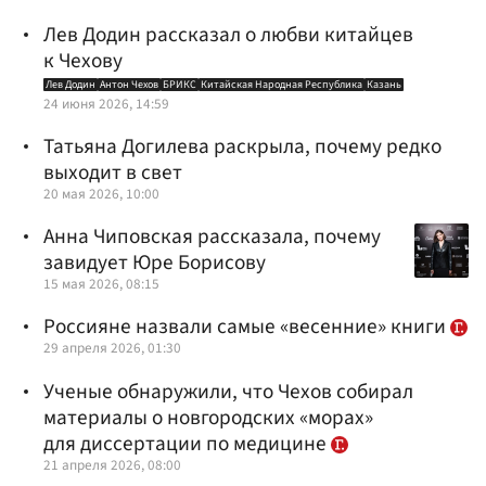
Лев Додин рассказал о любви китайцев
к Чехову
Лев Додин
Антон Чехов
БРИКС
Китайская Народная Республика
Казань
24 июня 2026, 14:59
Татьяна Догилева раскрыла, почему редко
выходит в свет
20 мая 2026, 10:00
Анна Чиповская рассказала, почему
завидует Юре Борисову
15 мая 2026, 08:15
Россияне назвали самые «весенние» книги
29 апреля 2026, 01:30
Ученые обнаружили, что Чехов собирал
материалы о новгородских «морах»
для диссертации по медицине
21 апреля 2026, 08:00