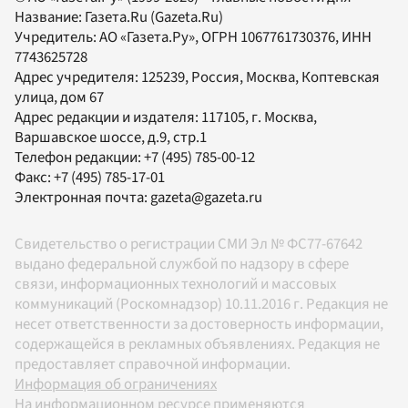
Название:
Газета.Ru
(Gazeta.Ru)
Учредитель:
АО «Газета.Ру»
, ОГРН 1067761730376, ИНН
7743625728
Адрес учредителя: 125239, Россия, Москва, Коптевская
улица, дом 67
Адрес редакции и издателя:
117105
, г.
Москва
,
Варшавское шоссе, д.9, стр.1
Телефон редакции:
+7 (495) 785-00-12
Факс:
+7 (495) 785-17-01
Электронная почта:
gazeta@gazeta.ru
Свидетельство о регистрации СМИ Эл № ФС77-67642
выдано федеральной службой по надзору в сфере
связи, информационных технологий и массовых
коммуникаций (Роскомнадзор) 10.11.2016 г. Редакция не
несет ответственности за достоверность информации,
содержащейся в рекламных объявлениях. Редакция не
предоставляет справочной информации.
Информация об ограничениях
На информационном ресурсе применяются