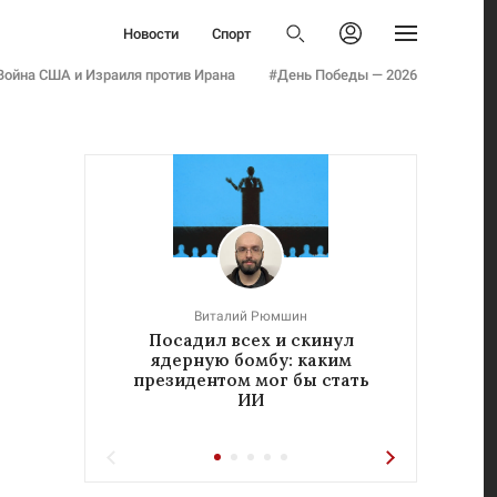
Политика
Новости
Спорт
Бизнес
Политика
Авторизоваться
Общество
Война США и Израиля против Ирана
#День Победы — 2026
Бизнес
Армия
Общество
Мнения
Армия
Культура
Мнения
Наука
Культура
Семья и дети
Наука
Технологии
Семья и дети
Авто
Технологии
Стиль
Виталий Рюмшин
Авто
Посадил всех и скинул
«Реч
Фото
ядерную бомбу: каким
у
Стиль
Инфографика
президентом мог бы стать
ИИ
Фото
Эксклюзивы
Инфографика
Теперь вы знаете
Эксклюзивы
Тесты
Теперь вы знаете