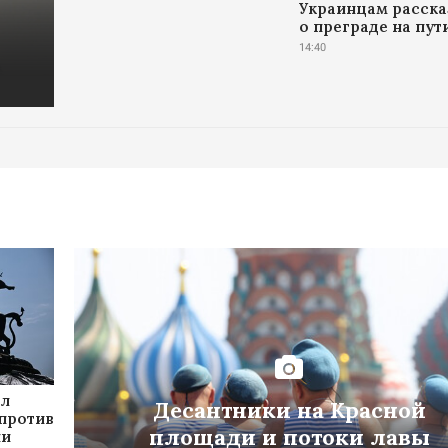
Украинцам расска
о преграде на пут
14:40
ил
Десантники на Красной
 против
площади и потоки лавы
ни