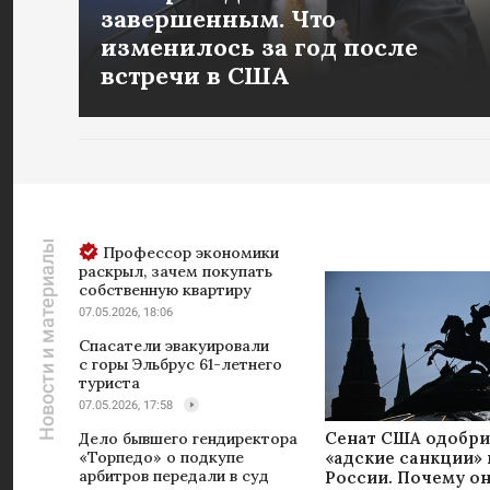
завершенным. Что
изменилось за год после
встречи в США
Новости и материалы
Профессор экономики
раскрыл, зачем покупать
собственную квартиру
07.05.2026, 18:06
Спасатели эвакуировали
с горы Эльбрус 61-летнего
туриста
07.05.2026, 17:58
Сенат США одобр
Дело бывшего гендиректора
«адские санкции»
«Торпедо» о подкупе
арбитров передали в суд
России. Почему о