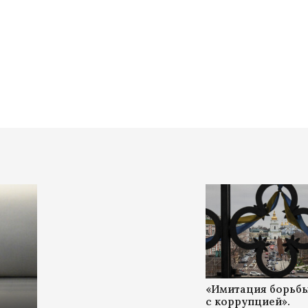
«Имитация борьб
с коррупцией».