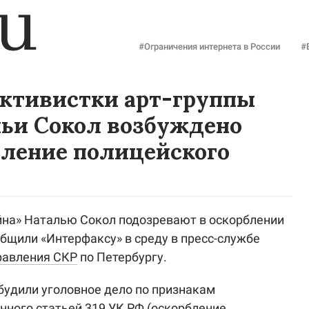
#Ограничения интернета в России
#
активистки арт-группы
льи Сокол возбуждено
бление полицейского
йна» Наталью Сокол подозревают в оскорблении
общили «Интерфаксу» в среду в пресс-службе
равления СКР
по Петербургу.
будили уголовное дело по признакам
нного статьей 319 УК РФ (оскорбление