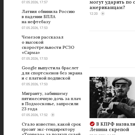
могут ударить по
07.05.2026, 17:57
американцам?
Латвия обвинила Россию
12:20
в падении БПЛА
на нефтебазу
07.05.2026, 17:53
Чемезов рассказал
о высокой
скорострельности РСЗО
«Сарма»
07.05.2026, 17:53
Google выпустила браслет
для спортсменов без экрана
и с платной подпиской
07.05.2026, 17:53
Мигранту, забившему
пятимесячную дочь за плач
в Подмосковье, запросили
23 года
07.05.2026, 17:52
В КПРФ назвали
Стало известно, какой срок
Ленина скрепой
грозит экс-гендиректору
«Торпедо» за подкуп судей