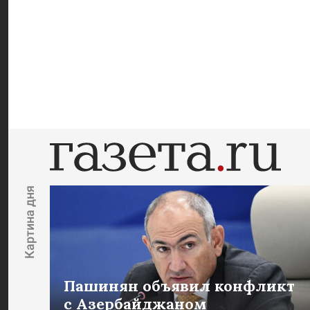
Картина дня
Пашинян объявил конфликт
с Азербайджаном