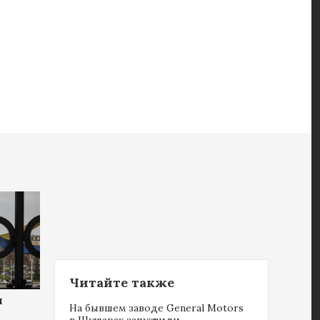
Читайте также
ы
На бывшем заводе General Motors
в Шушарах запустили