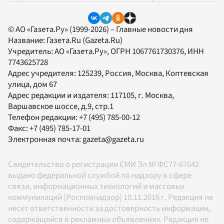
© АО «Газета.Ру» (1999-2026) – Главные новости дня
Название:
Газета.Ru
(Gazeta.Ru)
Учредитель:
АО «Газета.Ру»
, ОГРН 1067761730376, ИНН
7743625728
Адрес учредителя: 125239, Россия, Москва, Коптевская
улица, дом 67
Адрес редакции и издателя:
117105
, г.
Москва
,
Варшавское шоссе, д.9, стр.1
Телефон редакции:
+7 (495) 785-00-12
Факс:
+7 (495) 785-17-01
Электронная почта:
gazeta@gazeta.ru
Свидетельство о регистрации СМИ Эл № ФС77-67642
выдано федеральной службой по надзору в сфере
связи, информационных технологий и массовых
коммуникаций (Роскомнадзор) 10.11.2016 г. Редакция не
несет ответственности за достоверность информации,
содержащейся в рекламных объявлениях. Редакция не