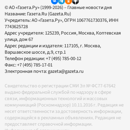
© АО «Газета.Ру» (1999-2026) – Главные новости дня
Название:
Газета.Ru
(Gazeta.Ru)
Учредитель:
АО «Газета.Ру»
, ОГРН 1067761730376, ИНН
7743625728
Адрес учредителя: 125239, Россия, Москва, Коптевская
улица, дом 67
Адрес редакции и издателя:
117105
, г.
Москва
,
Варшавское шоссе, д.9, стр.1
Телефон редакции:
+7 (495) 785-00-12
Факс:
+7 (495) 785-17-01
Электронная почта:
gazeta@gazeta.ru
Свидетельство о регистрации СМИ Эл № ФС77-67642
выдано федеральной службой по надзору в сфере
связи, информационных технологий и массовых
коммуникаций (Роскомнадзор) 10.11.2016 г. Редакция не
несет ответственности за достоверность информации,
содержащейся в рекламных объявлениях. Редакция не
предоставляет справочной информации.