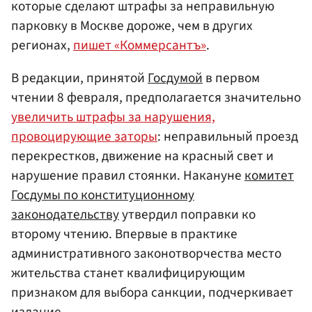
которые сделают штрафы за неправильную
парковку в Москве дороже, чем в других
регионах,
пишет «Коммерсантъ»
.
В редакции, принятой
Госдумой
в первом
чтении 8 февраля, предполагается значительно
увеличить штрафы за нарушения,
провоцирующие заторы
: неправильный проезд
перекрестков, движение на красный свет и
нарушение правил стоянки. Накануне
комитет
Госдумы по конституционному
законодательству
утвердил поправки ко
второму чтению. Впервые в практике
административного законотворчества место
жительства станет квалифицирующим
признаком для выбора санкции, подчеркивает