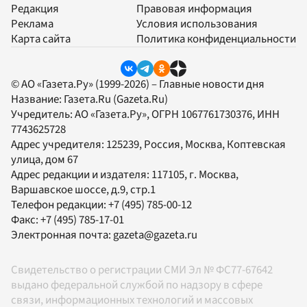
Редакция
Правовая информация
Реклама
Условия использования
Карта сайта
Политика конфиденциальности
© АО «Газета.Ру» (1999-2026) – Главные новости дня
Название:
Газета.Ru
(Gazeta.Ru)
Учредитель:
АО «Газета.Ру»
, ОГРН 1067761730376, ИНН
7743625728
Адрес учредителя: 125239, Россия, Москва, Коптевская
улица, дом 67
Адрес редакции и издателя:
117105
, г.
Москва
,
Варшавское шоссе, д.9, стр.1
Телефон редакции:
+7 (495) 785-00-12
Факс:
+7 (495) 785-17-01
Электронная почта:
gazeta@gazeta.ru
Свидетельство о регистрации СМИ Эл № ФС77-67642
выдано федеральной службой по надзору в сфере
связи, информационных технологий и массовых