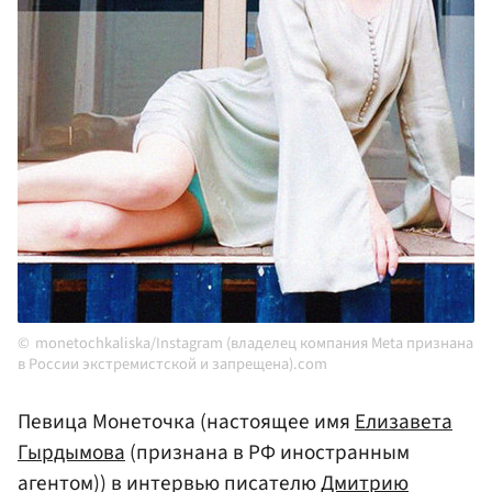
monetochkaliska/Instagram (владелец компания Meta признана
в России экстремистской и запрещена).com
Певица Монеточка (настоящее имя
Елизавета
Гырдымова
(признана в РФ иностранным
агентом)) в интервью писателю
Дмитрию