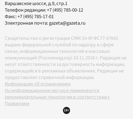
Варшавское шоссе, д.9, стр.1
Телефон редакции:
+7 (495) 785-00-12
Факс:
+7 (495) 785-17-01
Электронная почта:
gazeta@gazeta.ru
Свидетельство о регистрации СМИ Эл № ФС77-67642
выдано федеральной службой по надзору в сфере
связи, информационных технологий и массовых
коммуникаций (Роскомнадзор) 10.11.2016 г. Редакция не
несет ответственности за достоверность информации,
содержащейся в рекламных объявлениях. Редакция не
предоставляет справочной информации.
Информация об ограничениях
На информационном ресурсе применяются
рекомендательные технологии в соответствии с
Правилами
18+