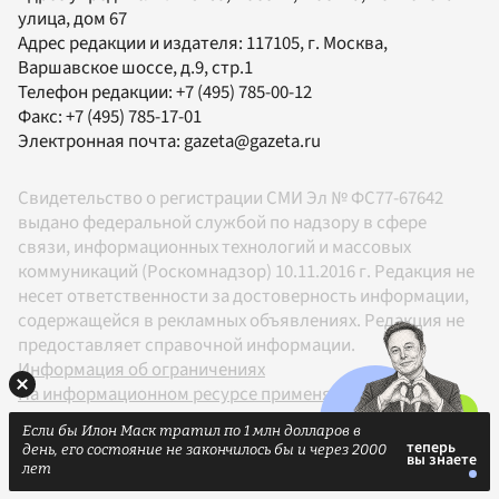
улица, дом 67
Адрес редакции и издателя:
117105
, г.
Москва
,
Варшавское шоссе, д.9, стр.1
Телефон редакции:
+7 (495) 785-00-12
Факс:
+7 (495) 785-17-01
Электронная почта:
gazeta@gazeta.ru
Свидетельство о регистрации СМИ Эл № ФС77-67642
выдано федеральной службой по надзору в сфере
связи, информационных технологий и массовых
коммуникаций (Роскомнадзор) 10.11.2016 г. Редакция не
несет ответственности за достоверность информации,
содержащейся в рекламных объявлениях. Редакция не
предоставляет справочной информации.
Информация об ограничениях
На информационном ресурсе применяются
рекомендательные технологии в соответствии с
Если бы Илон Маск тратил по 1 млн долларов в
Правилами
день, его состояние не закончилось бы и через 2000
18+
лет