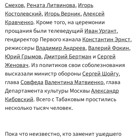
Смехов
,
Рената Литвинова
,
Игорь
Костолевский
,
Игорь Верник
,
Алексей
Кравченко
. Кроме того, на церемонии
прощания были телеведущий
Иван Ургант
,
гендиректор Первого канала
Константин Эрнст
,
режиссеры
Владимир Андреев
,
Валерий Фокин
,
Юрий Грымов
,
Дмитрий Бертман
и
Сергей
Женовач
. Из политиков свои соболезнования
высказали министр обороны
Сергей Шойгу
,
глава
Совфеда
Валентина Матвиенко
, глава
Департамента культуры Москвы
Александр
Кибовский
. Всего с Табаковым простились
несколько тысяч человек.
Пока что неизвестно, кто заменит ушедшего