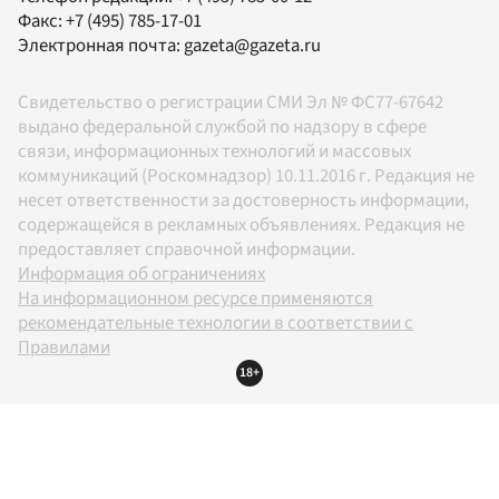
Факс:
+7 (495) 785-17-01
Электронная почта:
gazeta@gazeta.ru
Свидетельство о регистрации СМИ Эл № ФС77-67642
выдано федеральной службой по надзору в сфере
связи, информационных технологий и массовых
коммуникаций (Роскомнадзор) 10.11.2016 г. Редакция не
несет ответственности за достоверность информации,
содержащейся в рекламных объявлениях. Редакция не
предоставляет справочной информации.
Информация об ограничениях
На информационном ресурсе применяются
рекомендательные технологии в соответствии с
Правилами
18+