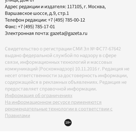
Адрес редакции и издателя:
117105
, г.
Москва
,
Варшавское шоссе, д.9, стр.1
Телефон редакции:
+7 (495) 785-00-12
Факс:
+7 (495) 785-17-01
Электронная почта:
gazeta@gazeta.ru
Свидетельство о регистрации СМИ Эл № ФС77-67642
выдано федеральной службой по надзору в сфере
связи, информационных технологий и массовых
коммуникаций (Роскомнадзор) 10.11.2016 г. Редакция не
несет ответственности за достоверность информации,
содержащейся в рекламных объявлениях. Редакция не
предоставляет справочной информации.
Информация об ограничениях
На информационном ресурсе применяются
рекомендательные технологии в соответствии с
Правилами
18+