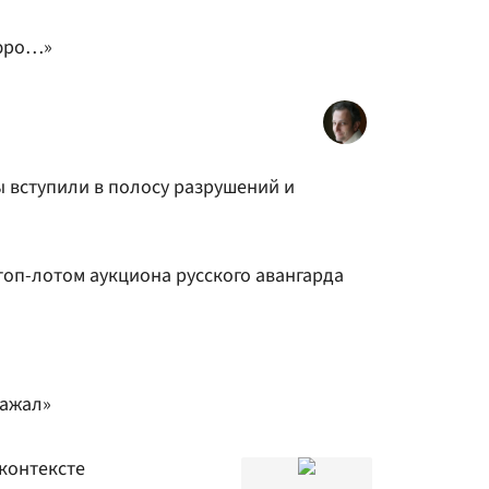
бюро…»
ы вступили в полосу разрушений и
топ-лотом аукциона русского авангарда
ражал»
контексте