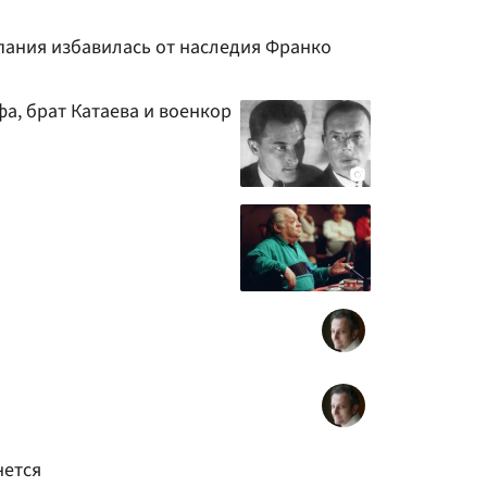
спания избавилась от наследия Франко
фа, брат Катаева и военкор
нется