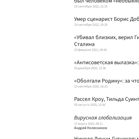
был человеком «необыкн
23 сентября 2022, 21:15
Умер сценарист Борис До
23 сентября 2022, 20:29
«Убивал близких, верил Г
Сталина
25 февраля 2021, 09:42
«Антисоветская вылазка»:
05 декабря 2020, 12:36
«Оболгали Родину»: за чт
13 сентября 2020, 16:25
Рассел Кроу, Тильда Суин
05 августа 2020, 12:56
Вирусная глобализация
17 марта 2020, 08:11
Андрей Колесников
Николя Люччи-Гутников: 