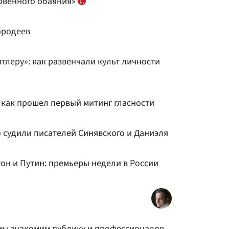
овенного обаяния»
бродеев
итлеру»: как развенчали культ личности
 как прошел первый митинг гласности
о судили писателей Синявского и Даниэля
тон и Путин: премьеры недели в России
мы знакомим публику и профессионалов