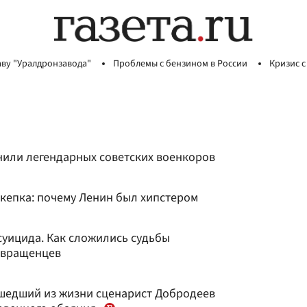
аву "Уралдронзавода"
Проблемы с бензином в России
Кризис с
нили легендарных советских военкоров
 кепка: почему Ленин был хипстером
суицида. Как сложились судьбы
звращенцев
ушедший из жизни сценарист Добродеев