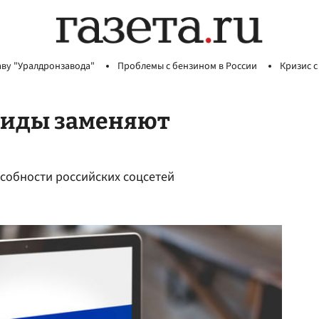
аву "Уралдронзавода"
Проблемы с бензином в России
Кризис с
виды заменяют
особности российских соцсетей