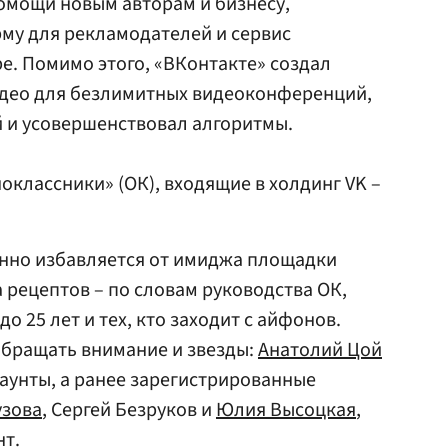
омощи новым авторам и бизнесу,
му для рекламодателей и сервис
be. Помимо этого, «ВКонтакте» создал
део для безлимитных видеоконференций,
 и усовершенствовал алгоритмы.
оклассники» (ОК), входящие в холдинг VK –
енно избавляется от имиджа площадки
 рецептов – по словам руководства ОК,
о 25 лет и тех, кто заходит с айфонов.
обращать внимание и звезды:
Анатолий Цой
аунты, а ранее зарегистрированные
узова
, Сергей Безруков и
Юлия Высоцкая
,
нт.