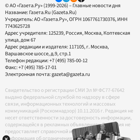
© АО «Газета.Ру» (1999-2026) – Главные новости дня
Название:
Газета.Ru
(Gazeta.Ru)
Учредитель:
АО «Газета.Ру»
, ОГРН 1067761730376, ИНН
7743625728
Адрес учредителя: 125239, Россия, Москва, Коптевская
улица, дом 67
Адрес редакции и издателя:
117105
, г.
Москва
,
Варшавское шоссе, д.9, стр.1
Телефон редакции:
+7 (495) 785-00-12
Факс:
+7 (495) 785-17-01
Электронная почта:
gazeta@gazeta.ru
Свидетельство о регистрации СМИ Эл № ФС77-67642
выдано федеральной службой по надзору в сфере
связи, информационных технологий и массовых
коммуникаций (Роскомнадзор) 10.11.2016 г. Редакция не
несет ответственности за достоверность информации,
содержащейся в рекламных объявлениях. Редакция не
предоставляет справочной информации.
Информация об ограничениях