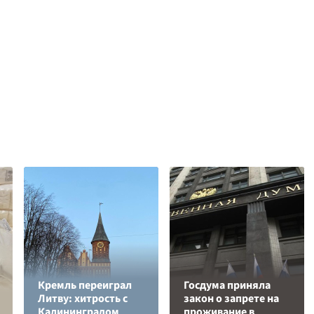
Кремль переиграл
Госдума приняла
Литву: хитрость с
закон о запрете на
Калининградом
проживание в