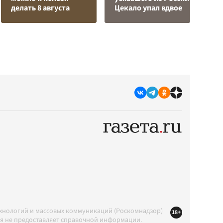
делать 8 августа
Цекало упал вдвое
р
ехнологий и массовых коммуникаций (Роскомнадзор)
18+
ция не предоставляет справочной информации.