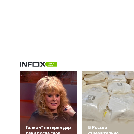
Галкин* потерял дар
В России
речи после слов
стремительно