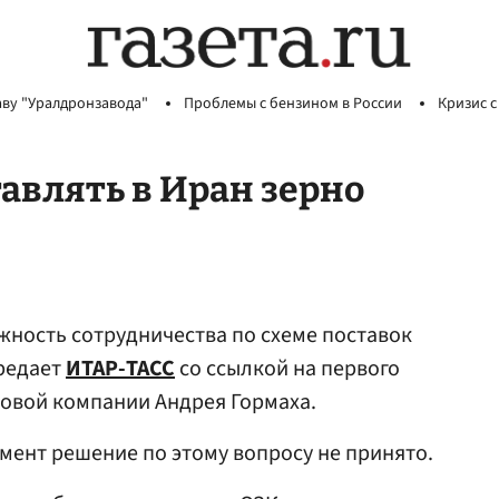
аву "Уралдронзавода"
Проблемы с бензином в России
Кризис с
авлять в Иран зерно
жность сотрудничества по схеме поставок
ередает
ИТАР-ТАСС
со ссылкой на первого
овой компании Андрея Гормаха.
омент решение по этому вопросу не принято.