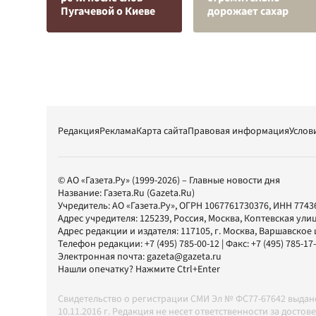
Пугачевой о Киеве
дорожает сахар
Редакция
Реклама
Карта сайта
Правовая информация
Услов
© АО «Газета.Ру» (1999-2026) – Главные новости дня
Название:
Газета.Ru
(Gazeta.Ru)
Учредитель:
АО «Газета.Ру»
, ОГРН 1067761730376, ИНН 7743
Адрес учредителя: 125239, Россия, Москва, Коптевская улиц
Адрес редакции и издателя:
117105
, г.
Москва
,
Варшавское шо
Телефон редакции:
+7 (495) 785-00-12
| Факс:
+7 (495) 785-17
Электронная почта:
gazeta@gazeta.ru
Нашли опечатку? Нажмите Ctrl+Enter
Свидетельство о регистрации СМИ Эл № ФС77-67642 выда
10.11.2016 г. Редакция не несет ответственности за дос