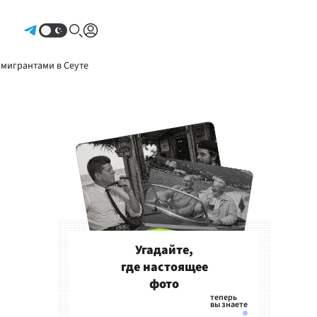
Авторизоваться
 мигрантами в Сеуте
Угадайте,
где настоящее
фото