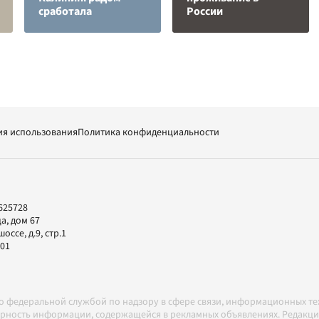
сработала
России
ия использования
Политика конфиденциальности
625728
а, дом 67
ссе, д.9, стр.1
-01
но федеральной службой по надзору в сфере связи, информационных т
товерность информации, содержащейся в рекламных объявлениях. Редак