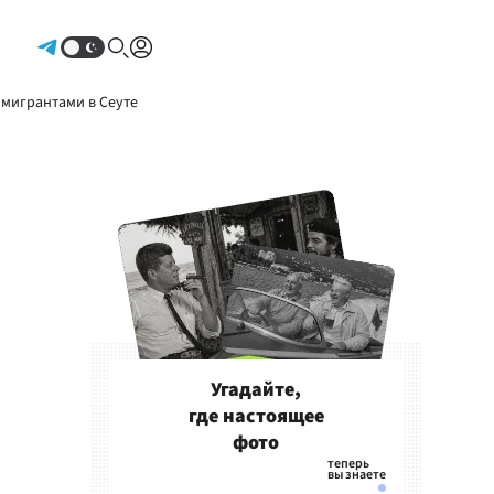
Авторизоваться
 мигрантами в Сеуте
Угадайте,
где настоящее
фото