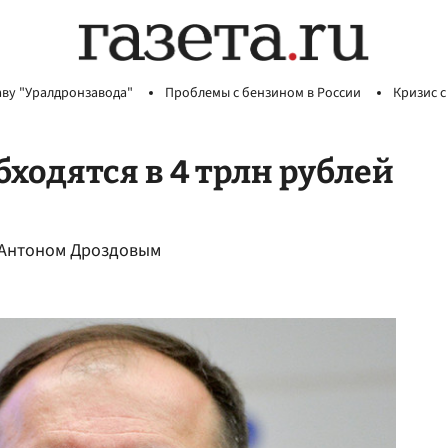
аву "Уралдронзавода"
Проблемы с бензином в России
Кризис с
ходятся в 4 трлн рублей
 Антоном Дроздовым